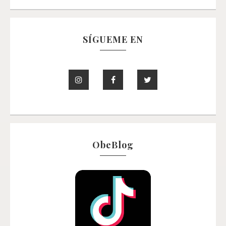
SÍGUEME EN
ObeBlog