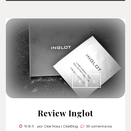
Review Inglot
19.8.11
por Obe Rosa | ObeBlog
59 comentarios