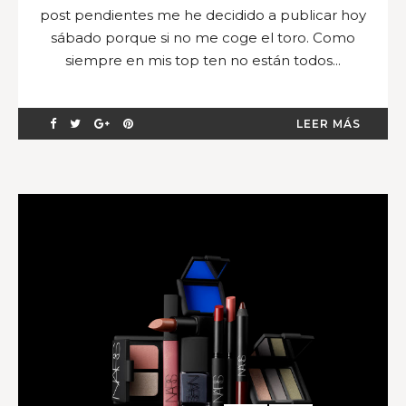
post pendientes me he decidido a publicar hoy
sábado porque si no me coge el toro. Como
siempre en mis top ten no están todos...
LEER MÁS