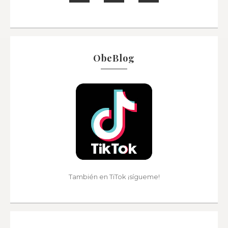
ObeBlog
También en TiTok ¡sígueme!