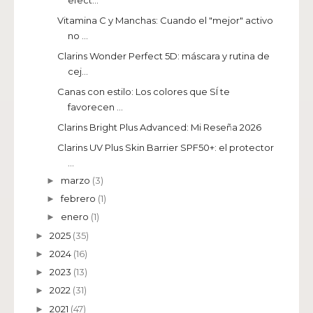
Vitamina C y Manchas: Cuando el "mejor" activo
no ...
Clarins Wonder Perfect 5D: máscara y rutina de
cej...
Canas con estilo: Los colores que SÍ te
favorecen ...
Clarins Bright Plus Advanced: Mi Reseña 2026
Clarins UV Plus Skin Barrier SPF50+: el protector
...
marzo
(3)
►
febrero
(1)
►
enero
(1)
►
2025
(35)
►
2024
(16)
►
2023
(13)
►
2022
(31)
►
2021
(47)
►