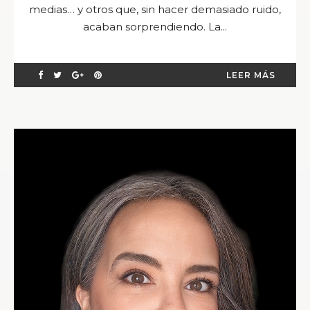
medias… y otros que, sin hacer demasiado ruido,
acaban sorprendiendo. La...
LEER MÁS