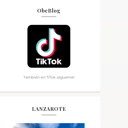
ObeBlog
También en TiTok ¡sígueme!
LANZAROTE