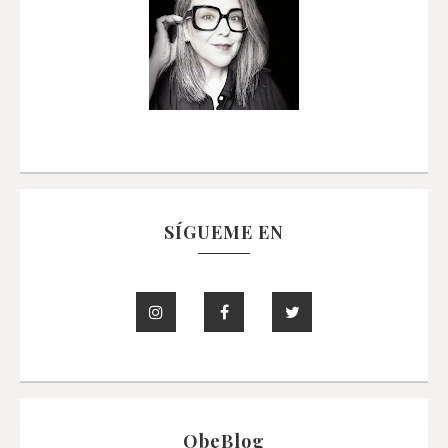
SÍGUEME EN
ObeBlog