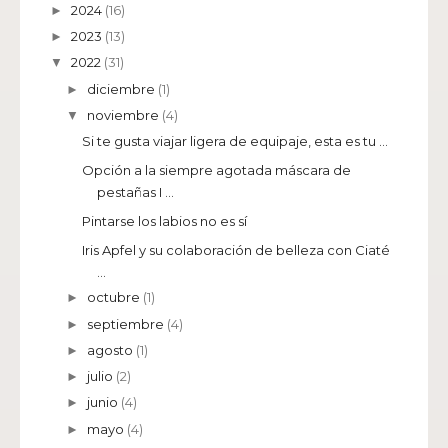
2024
(16)
►
2023
(13)
►
2022
(31)
▼
diciembre
(1)
►
noviembre
(4)
▼
Si te gusta viajar ligera de equipaje, esta es tu ...
Opción a la siempre agotada máscara de
pestañas I ...
Pintarse los labios no es sí
Iris Apfel y su colaboración de belleza con Ciaté
...
octubre
(1)
►
septiembre
(4)
►
agosto
(1)
►
julio
(2)
►
junio
(4)
►
mayo
(4)
►