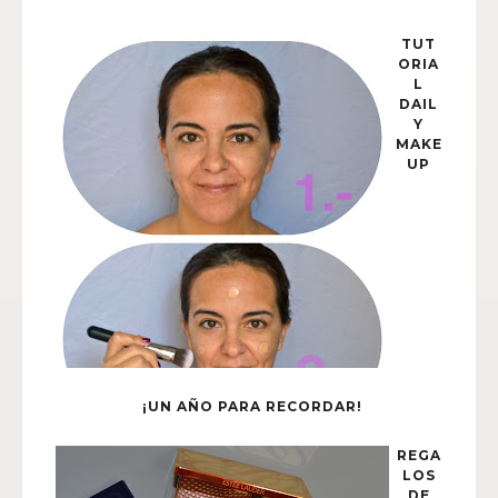
TUT
ORIA
L
DAIL
Y
MAKE
UP
¡UN AÑO PARA RECORDAR!
REGA
LOS
DE