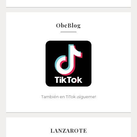
ObeBlog
También en TiTok ¡sígueme!
LANZAROTE