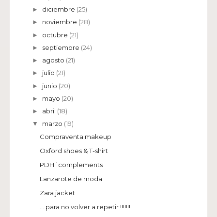
diciembre
(25)
►
noviembre
(28)
►
octubre
(21)
►
septiembre
(24)
►
agosto
(21)
►
julio
(21)
►
junio
(20)
►
mayo
(20)
►
abril
(18)
►
marzo
(19)
▼
Compraventa makeup
Oxford shoes & T-shirt
PDH´complements
Lanzarote de moda
Zara jacket
... para no volver a repetir !!!!!!!