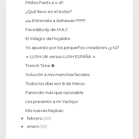
Pitillos Pants si o sí!!
¿Qué llevo en el bolso?
¡¡¡¡¡¡ Entrevista a Aishawari !!!!!!!!!!
Face&Body de M.A.C
El milagro del hojaldre
Yo apuesto por los pequeños creadores ¿y tú?
☼ LUSH UK versus LUSH ESPAÑA ☼
Trench Time ✿
Solución a mis manchas faciales
Todos los días son 8 de Marzo
Parecido más que razonable
Les presento a mi Yachiyo
Mis nuevas Rayban
febrero
(20)
►
enero
(10)
►