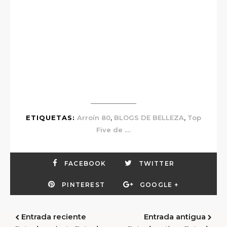
,
,
ETIQUETAS:
Arroín 80
BLOGS DE BELLEZA
Top
Five de ....
FACEBOOK
TWITTER
PINTEREST
GOOGLE +
Entrada reciente
Entrada antigua