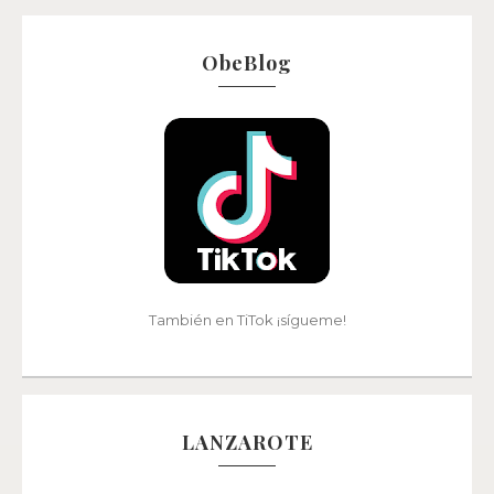
ObeBlog
También en TiTok ¡sígueme!
LANZAROTE