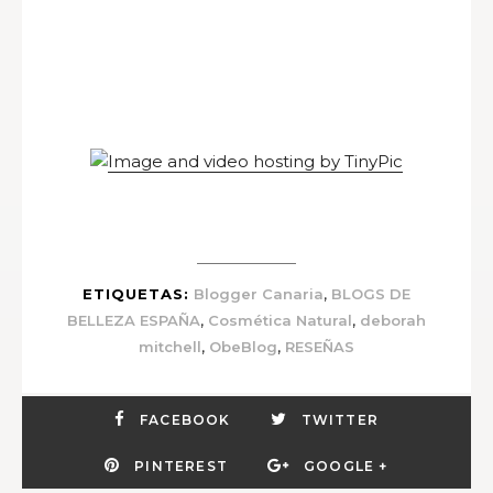
,
ETIQUETAS:
Blogger Canaria
BLOGS DE
,
,
BELLEZA ESPAÑA
Cosmética Natural
deborah
,
,
mitchell
ObeBlog
RESEÑAS
FACEBOOK
TWITTER
PINTEREST
GOOGLE +