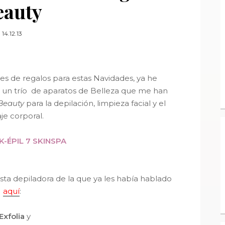
eauty
14.12.13
 de regalos para estas Navidades, ya he
igo un trío de aparatos de Belleza que me han
Beauty
para la depilación, limpieza facial y el
je corporal.
K-ÉPIL 7 SKINSPA
sta depiladora de la que ya les había hablado
aquí
:
Exfolia
y