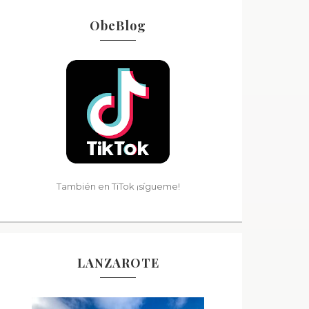
ObeBlog
También en TiTok ¡sígueme!
LANZAROTE