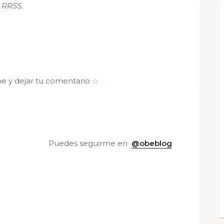
RRSS.
me y dejar tu comentario
☆
Puedes seguirme en
@obeblog