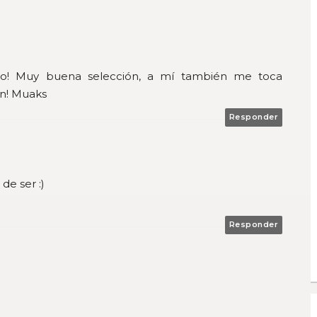
co! Muy buena selección, a mí también me toca
en! Muaks
Responder
e ser :)
Responder