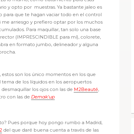
rio y opto por muestras. Ya bastante jaleo es
o para que te hagan vaciar todo en el control
i me arriesgo y prefiero optar por los muchos
umulados. Para maquillar, tan solo una base
orrector (IMPRESCINDIBLE para mí), colorete,
mbra en formato jumbo, delineador y alguna
brocha.
ro, estos son los único momentos en los que
l tema de los líquidos en los aeropuertos
desmaquillar los ojos con las de
M2Beauté
,
tro con las de
Demak'up
sto? Pues porque hoy pongo rumbo a Madrid,
2
del que daré buena cuenta a través de las