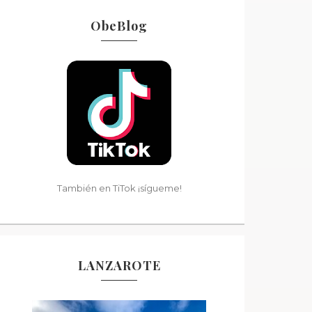
ObeBlog
También en TiTok ¡sígueme!
LANZAROTE