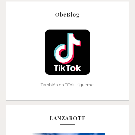
ObeBlog
También en TiTok ¡sígueme!
LANZAROTE