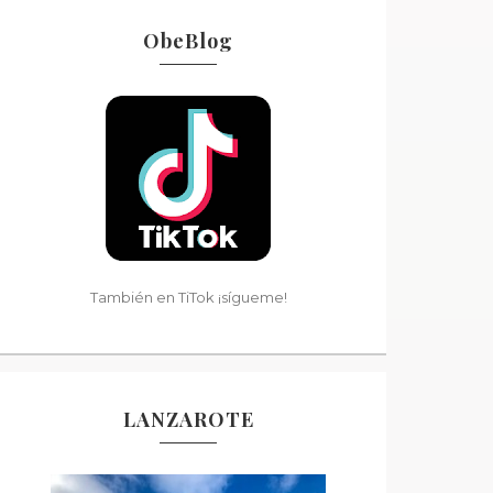
ObeBlog
También en TiTok ¡sígueme!
LANZAROTE