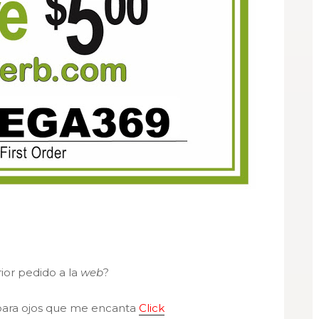
rior pedido a la
web
?
para ojos que me encanta
Click