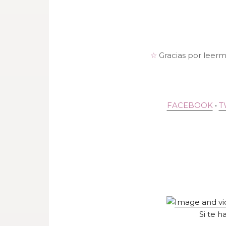
☆
Gracias por leer
FACEBOOK
•
T
Si te h