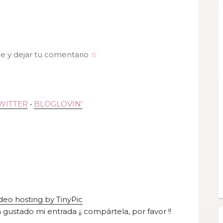
me y dejar tu comentario
☆
WITTER
•
BLOGLOVIN'
a gustado mi entrada ¡¡ compártela, por favor !!