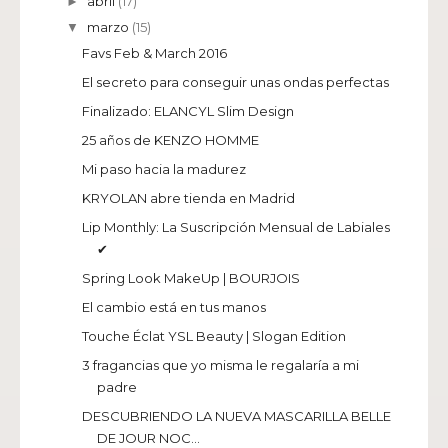
abril
(17)
►
marzo
(15)
▼
Favs Feb & March 2016
El secreto para conseguir unas ondas perfectas
Finalizado: ELANCYL Slim Design
25 años de KENZO HOMME
Mi paso hacia la madurez
KRYOLAN abre tienda en Madrid
Lip Monthly: La Suscripción Mensual de Labiales
✔
Spring Look MakeUp | BOURJOIS
El cambio está en tus manos
Touche Éclat YSL Beauty | Slogan Edition
3 fragancias que yo misma le regalaría a mi
padre
DESCUBRIENDO LA NUEVA MASCARILLA BELLE
DE JOUR NOC...