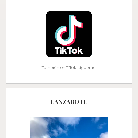
También en TiTok ¡sígueme!
LANZAROTE