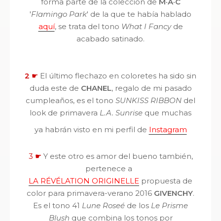
forma parte de la colección de
M·A·C
'
Flamingo Park
' de la que te había hablado
aquí
, se trata del tono
What I Fancy
de
acabado satinado.
2
☛
El último flechazo en coloretes ha sido sin
duda este de
CHANEL
, regalo de mi pasado
cumpleaños, es el tono
SUNKISS RIBBON
del
look de primavera
L.A. Sunrise
que muchas
ya habrán visto en mi perfil de
Instagram
3
☛
Y este otro es amor del bueno también,
pertenece a
LA RÉVÉLATION ORIGINELLE
propuesta de
color para primavera-verano 2016
GIVENCHY
.
Es el tono 41
Lune Roseé
de los
Le Prisme
Blush
que combina los tonos por