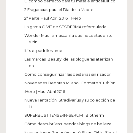
El combo perfecto para tu masaje anticelulítico
2 Fragancias para el Día de la Madre
2ª Parte Haul Abril 2016 | iHerb
La gama C-VIT de SESDERMA reformulada
Wonder Mud la mascarilla que necesitas en tu
rutin...
It´s espadrilles time
Las marcas 'Beauty' de las blogueras aterrizan
en ...
Cómo conseguir rizar las pestañas sin rizador
Novedades Deborah Milano | Formato 'Cushion'
iHerb | Haul Abril 2016
Nueva Tentación: Stradivarius y su colección de
Li...
SUPERBUST TENSE-IN-SERUM | Biotherm
Cómo descubrí estupendos blogs de belleza
Nuevos tonos Rouge Volupté Shine Oil-In-Stick |