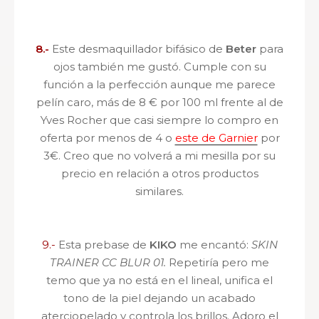
8.-
Este desmaquillador bifásico de
Beter
para
ojos también me gustó. Cumple con su
función a la perfección aunque me parece
pelín caro, más de 8 € por 100 ml frente al de
Yves Rocher que casi siempre lo compro en
oferta por menos de 4 o
este de Garnier
por
3€. Creo que no volverá a mi mesilla por su
precio en relación a otros productos
similares.
9.-
Esta prebase de
KIKO
me encantó:
SKIN
TRAINER CC BLUR 01.
Repetiría pero me
temo que ya no está en el lineal,
unifica el
tono de la piel dejando un acabado
aterciopelado y controla los brillos. Adoro el