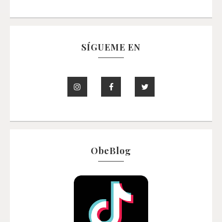
SÍGUEME EN
ObeBlog