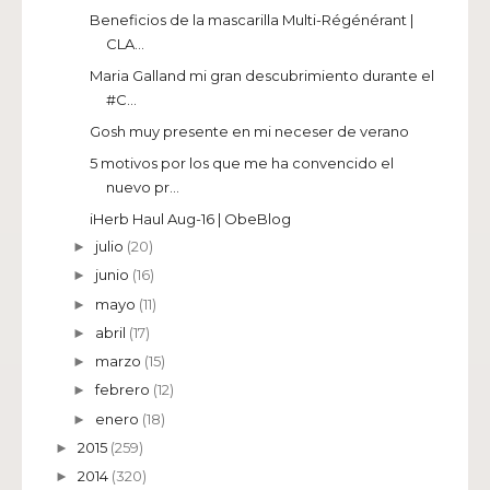
Beneficios de la mascarilla Multi-Régénérant |
CLA...
Maria Galland mi gran descubrimiento durante el
#C...
Gosh muy presente en mi neceser de verano
5 motivos por los que me ha convencido el
nuevo pr...
iHerb Haul Aug-16 | ObeBlog
julio
(20)
►
junio
(16)
►
mayo
(11)
►
abril
(17)
►
marzo
(15)
►
febrero
(12)
►
enero
(18)
►
2015
(259)
►
2014
(320)
►