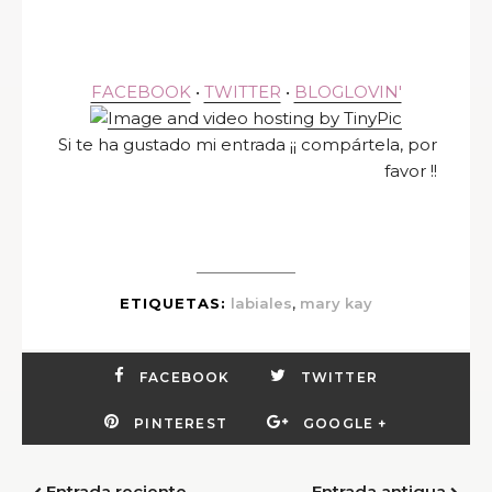
FACEBOOK
•
TWITTER
•
BLOGLOVIN'
Si te ha gustado mi entrada ¡¡ compártela, por
favor !!
,
ETIQUETAS:
labiales
mary kay
FACEBOOK
TWITTER
PINTEREST
GOOGLE +
Entrada reciente
Entrada antigua