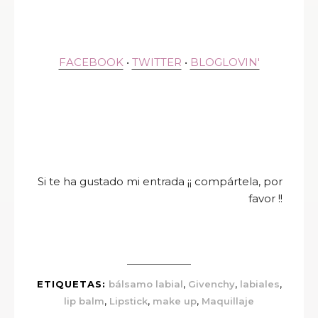
FACEBOOK
•
TWITTER
•
BLOGLOVIN'
Si te ha gustado mi entrada ¡¡ compártela, por
favor !!
,
,
,
ETIQUETAS:
bálsamo labial
Givenchy
labiales
,
,
,
lip balm
Lipstick
make up
Maquillaje