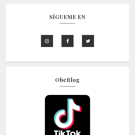
SÍGUEME EN
ObeBlog