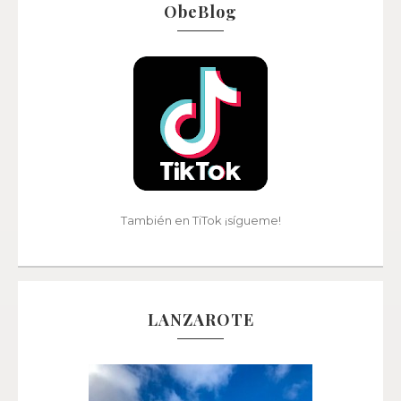
ObeBlog
También en TiTok ¡sígueme!
LANZAROTE