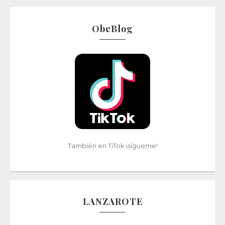
ObeBlog
También en TiTok ¡sígueme!
LANZAROTE