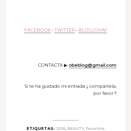
FACEBOOK
•
TWITTER
•
BLOGLOVIN'
CONTACTA ▶
obeblog@gmail.com
Si te ha gustado mi entrada ¡¡ compártela,
por favor !!
,
,
ETIQUETAS:
2016
BEAUTY
favoritos