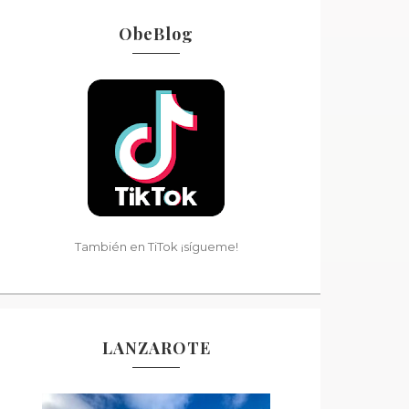
ObeBlog
También en TiTok ¡sígueme!
LANZAROTE