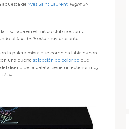
a apuesta de
Yves Saint Laurent
:
Night 54
da inspirada en el mítico club nocturno
onde el
brilli brilli
está muy presente.
n la paleta mixta que combina labiales con
 con una buena
selección de colorido
que
del diseño de la paleta, tiene un exterior muy
chic
.