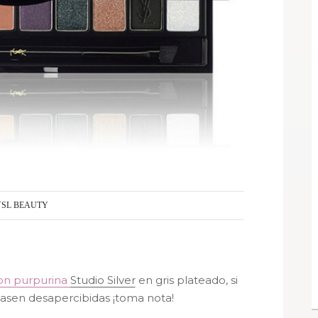
YSL BEAUTY
on purpurina
Studio Silver
en gris plateado, si
pasen desapercibidas ¡toma nota!