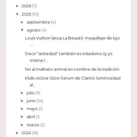
2026
(11)
►
2025
(35)
▼
septiembre
(4)
►
agosto
(4)
▼
Louis Vuitton lanza La Beauté: maquillaje de lujo
...
Decir “antiedad” también es edadismo (y yo
misma l...
No al maltrato animal en nombre de la tradición
Multi-Active Glow Serum de Clarins: luminosidad
al...
julio
(9)
►
junio
(14)
►
mayo
(1)
►
abril
(1)
►
marzo
(2)
►
2024
(16)
►