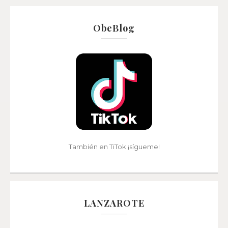
ObeBlog
También en TiTok ¡sígueme!
LANZAROTE