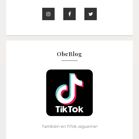
ObeBlog
También en TiTok ¡sígueme!