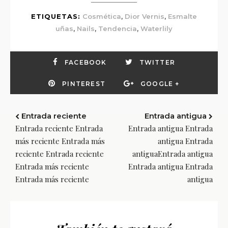
,
,
ETIQUETAS:
Cosmética
Dior Vernis
Esmalte
,
,
,
uñas
Nails
Tendencia
Waterlily
FACEBOOK
TWITTER
PINTEREST
GOOGLE +
Entrada reciente
Entrada antigua
Entrada reciente Entrada
Entrada antigua Entrada
más reciente Entrada más
antigua Entrada
reciente Entrada reciente
antiguaEntrada antigua
Entrada más reciente
Entrada antigua Entrada
Entrada más reciente
antigua