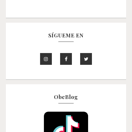
SÍGUEME EN
ObeBlog