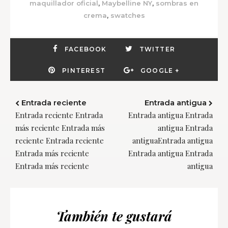
,
,
maquillador oficial
Maybelline NY
sombras en
,
crema
swatches
FACEBOOK
TWITTER
PINTEREST
GOOGLE +
Entrada reciente
Entrada antigua
Entrada reciente Entrada
Entrada antigua Entrada
más reciente Entrada más
antigua Entrada
reciente Entrada reciente
antiguaEntrada antigua
Entrada más reciente
Entrada antigua Entrada
Entrada más reciente
antigua
También te gustará