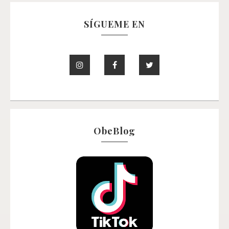
SÍGUEME EN
ObeBlog