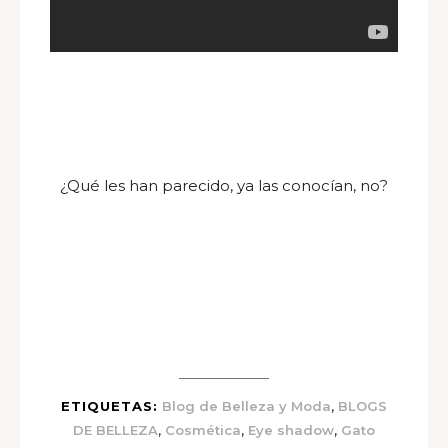
¿Qué les han parecido, ya las conocían, no?
,
ETIQUETAS:
Blog de Belleza y Moda
BLOGS
,
,
,
DE BELLEZA
Cosmética
Eye shadow
Gato