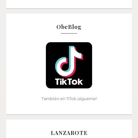
ObeBlog
También en TiTok ¡sígueme!
LANZAROTE