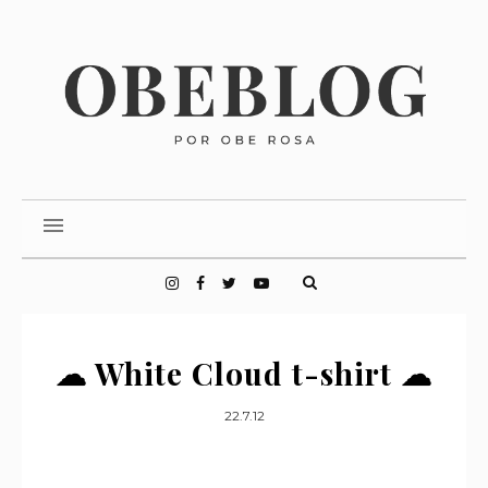
☁ White Cloud t-shirt ☁
22.7.12