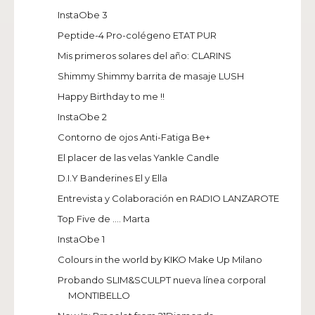
InstaObe 3
Peptide-4 Pro-colégeno ETAT PUR
Mis primeros solares del año: CLARINS
Shimmy Shimmy barrita de masaje LUSH
Happy Birthday to me !!
InstaObe 2
Contorno de ojos Anti-Fatiga Be+
El placer de las velas Yankle Candle
D.I.Y Banderines El y Ella
Entrevista y Colaboración en RADIO LANZAROTE
Top Five de .... Marta
InstaObe 1
Colours in the world by KIKO Make Up Milano
Probando SLIM&SCULPT nueva línea corporal
MONTIBELLO