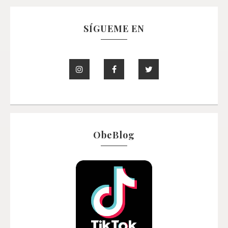
SÍGUEME EN
ObeBlog