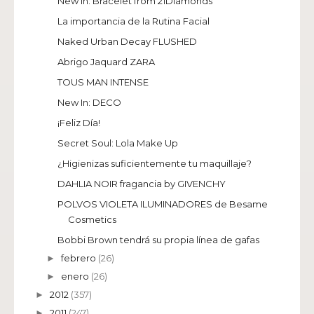
New In: Bracelet from 21Diamonds
La importancia de la Rutina Facial
Naked Urban Decay FLUSHED
Abrigo Jaquard ZARA
TOUS MAN INTENSE
New In: DECO
¡Feliz Día!
Secret Soul: Lola Make Up
¿Higienizas suficientemente tu maquillaje?
DAHLIA NOIR fragancia by GIVENCHY
POLVOS VIOLETA ILUMINADORES de Besame
Cosmetics
Bobbi Brown tendrá su propia línea de gafas
febrero
(26)
►
enero
(26)
►
2012
(357)
►
2011
(247)
►