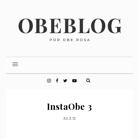
InstaObe 3
30.3.13