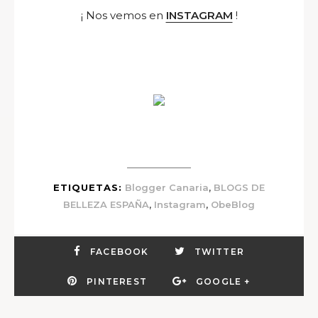
¡ Nos vemos en
INSTAGRAM
!
,
ETIQUETAS:
Blogger Canaria
BLOGS DE
,
,
BELLEZA ESPAÑA
Instagram
ObeBlog
FACEBOOK
TWITTER
PINTEREST
GOOGLE +