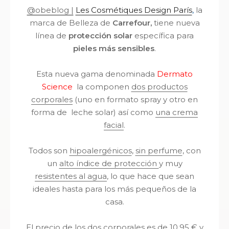
@obeblog |
Les Cosmétiques Design París
,
la
marca de Belleza de
Carrefour,
tiene nueva
línea de
protección solar
específica para
pieles más sensibles
.
Esta nueva gama denominada
Dermato
Science
la componen
dos productos
corporales
(uno en formato spray y otro en
forma de leche solar) así como
una crema
facial
.
Todos son
hipoalergénicos
,
sin perfume
, con
un
alto índice de protección
y muy
resistentes al agua
, lo que hace que sean
ideales hasta para los más pequeños de la
casa.
El precio de los dos corporales es de 10,95 € y