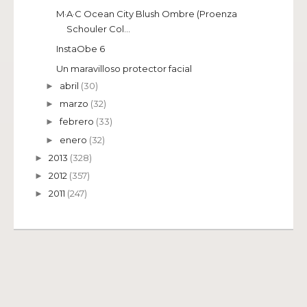
M·A·C Ocean City Blush Ombre (Proenza
Schouler Col...
InstaObe 6
Un maravilloso protector facial
abril
(30)
►
marzo
(32)
►
febrero
(33)
►
enero
(32)
►
2013
(328)
►
2012
(357)
►
2011
(247)
►