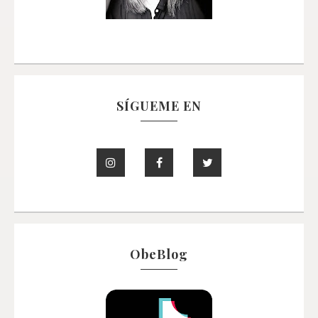
SÍGUEME EN
ObeBlog