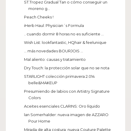
ST.Tropez Gradual Tan o cómo conseguir un
moreno g...
Peach Cheeks !
iHerb Haul: Physician´s Formula
.. cuando dormir 8 horas no es suficiente ...
Wish List: lookfantastic, HQhair & feelunique
... más novedades BOURJOIS ...
Mal aliento: causas y tratamiento
Dry Touch: la protección solar que no se nota
STARLIGHT colección primavera 2.014
belle&MAKEUP
Presumiendo de labios con Artistry Signature
Colors
Aceites esenciales CLARINS: Oro líquido
lan Somerhalder: nueva imagen de AZZARO
Pour Home
Mirada de alta costura: nueva Couture Palette