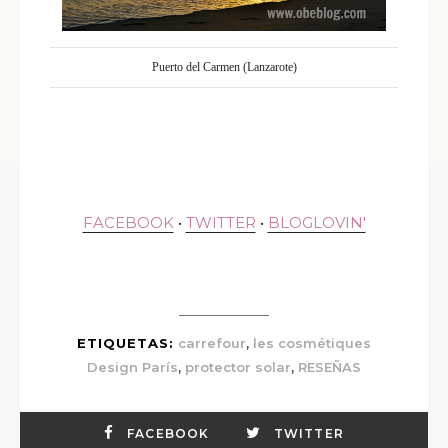
Puerto del Carmen (Lanzarote)
FACEBOOK
•
TWITTER
•
BLOGLOVIN'
,
ETIQUETAS:
carrefour
les cosmétiques
,
,
Design París
protector solar
RESEÑAS
FACEBOOK
TWITTER