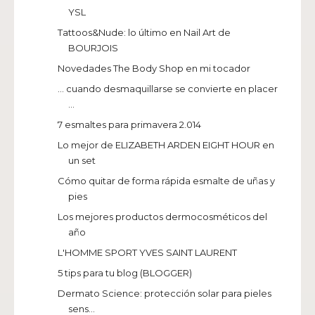
YSL
Tattoos&Nude: lo último en Nail Art de
BOURJOIS
Novedades The Body Shop en mi tocador
... cuando desmaquillarse se convierte en placer
...
7 esmaltes para primavera 2.014
Lo mejor de ELIZABETH ARDEN EIGHT HOUR en
un set
Cómo quitar de forma rápida esmalte de uñas y
pies
Los mejores productos dermocosméticos del
año
L'HOMME SPORT YVES SAINT LAURENT
5 tips para tu blog (BLOGGER)
Dermato Science: protección solar para pieles
sens...