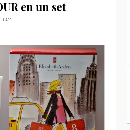
UR en un set
9.5.14