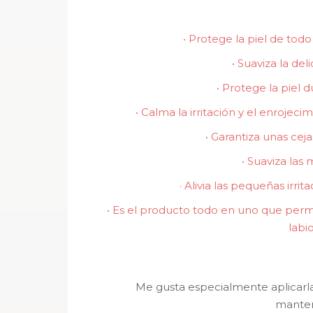
·
Protege la piel de todo 
·
Suaviza la deli
·
Protege la piel du
·
Calma la irritación y el enrojeci
·
Garantiza unas cej
·
Suaviza las m
·
Alivia las pequeñas irrit
·
Es el producto todo en uno que permite
labio
Me gusta especialmente aplicarla
manten