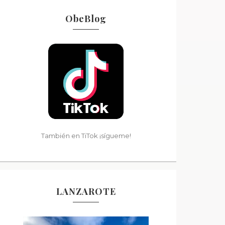
ObeBlog
También en TiTok ¡sígueme!
LANZAROTE