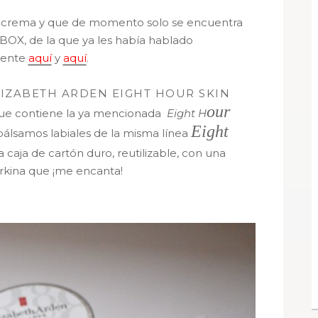
a crema y que de momento solo se encuentra
OX, de la que ya les había hablado
mente
aquí
y
aquí
.
LIZABETH ARDEN EIGHT HOUR SKIN
our
que contiene la ya mencionada
Eight H
Eight
bálsamos labiales de la misma línea
a caja de cartón duro, reutilizable, con una
orkina que ¡me encanta!