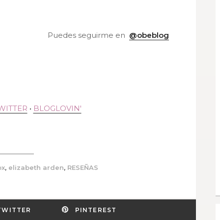
Puedes seguirme en
@obeblog
WITTER
•
BLOGLOVIN'
,
,
ox
elizabeth arden
RESEÑAS
TWITTER
PINTEREST