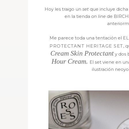
Hoy les traigo un
set
que incluye dich
en la tienda
on line
de BIRCHB
anterior
Me parece toda una tentación el
E
PROTECTANT HERITAGE SET
, 
Cream Skin Protectant
y dos 
Hour Cream.
El set viene en un
ilustración neoy