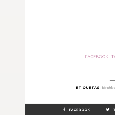
FACEBOOK
•
T
ETIQUETAS:
birchb
FACEBOOK