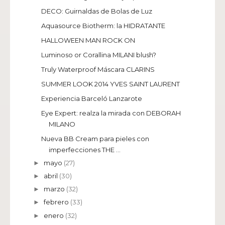
DECO: Guirnaldas de Bolas de Luz
Aquasource Biotherm: la HIDRATANTE
HALLOWEEN MAN ROCK ON
Luminoso or Corallina MILANI blush?
Truly Waterproof Máscara CLARINS
SUMMER LOOK 2014 YVES SAINT LAURENT
Experiencia Barceló Lanzarote
Eye Expert: realza la mirada con DEBORAH
MILANO
Nueva BB Cream para pieles con
imperfecciones THE ...
mayo
(27)
►
abril
(30)
►
marzo
(32)
►
febrero
(33)
►
enero
(32)
►