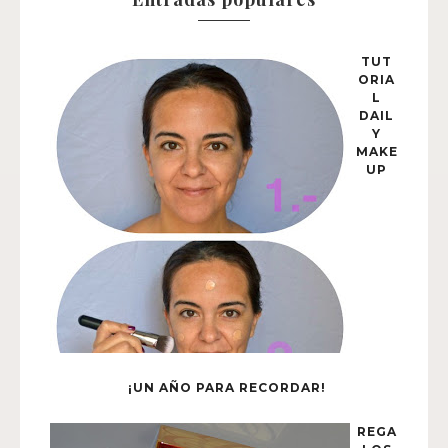
TUT
ORIA
L
DAIL
Y
MAKE
UP
¡UN AÑO PARA RECORDAR!
REGA