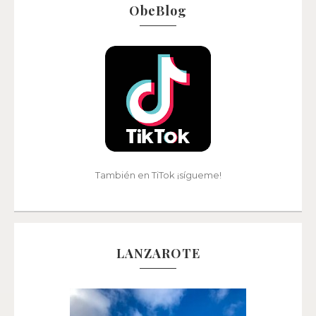
ObeBlog
También en TiTok ¡sígueme!
LANZAROTE