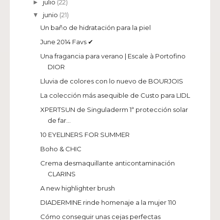
julio
(22)
►
junio
(21)
▼
Un baño de hidratación para la piel
June 2014 Favs ✔
Una fragancia para verano | Escale à Portofino
DIOR
Lluvia de colores con lo nuevo de BOURJOIS
La colección más asequible de Custo para LIDL
XPERTSUN de Singuladerm 1ª protección solar
de far...
10 EYELINERS FOR SUMMER
Boho & CHIC
Crema desmaquillante anticontaminación
CLARINS
A new highlighter brush
DIADERMINE rinde homenaje a la mujer 110
Cómo conseguir unas cejas perfectas