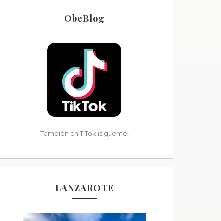
ObeBlog
También en TiTok ¡sígueme!
LANZAROTE