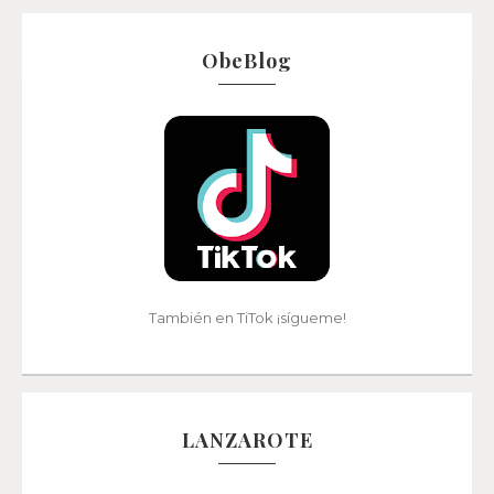
ObeBlog
También en TiTok ¡sígueme!
LANZAROTE