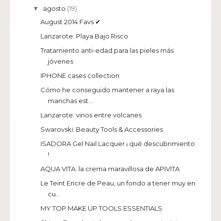
agosto
(19)
▼
August 2014 Favs ✔
Lanzarote: Playa Bajo Risco
Tratamiento anti-edad para las pieles más
jóvenes
IPHONE cases collection
Cómo he conseguido mantener a raya las
manchas est...
Lanzarote: vinos entre volcanes
Swarovski: Beauty Tools & Accessories
ISADORA Gel Nail Lacquer ¡ qué descubrimiento
!
AQUA VITA: la crema maravillosa de APIVITA
Le Teint Encre de Peau, un fondo a tener muy en
cu...
MY TOP MAKE UP TOOLS ESSENTIALS