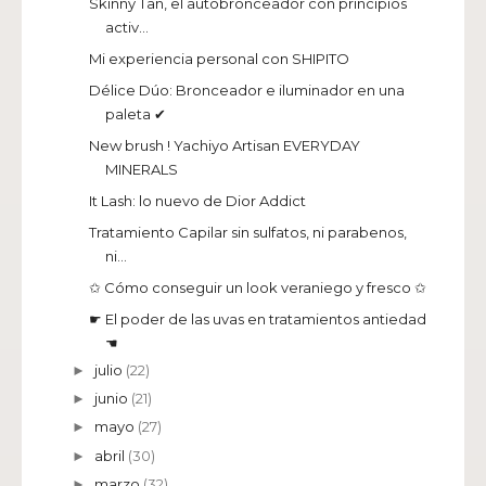
Skinny Tan, el autobronceador con principios
activ...
Mi experiencia personal con SHIPITO
Délice Dúo: Bronceador e iluminador en una
paleta ✔
New brush ! Yachiyo Artisan EVERYDAY
MINERALS
It Lash: lo nuevo de Dior Addict
Tratamiento Capilar sin sulfatos, ni parabenos,
ni...
✩ Cómo conseguir un look veraniego y fresco ✩
☛ El poder de las uvas en tratamientos antiedad
☚
julio
(22)
►
junio
(21)
►
mayo
(27)
►
abril
(30)
►
marzo
(32)
►