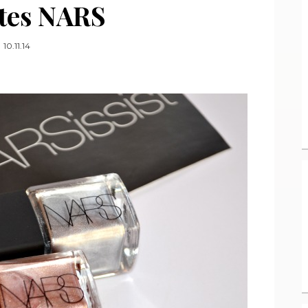
tes NARS
10.11.14