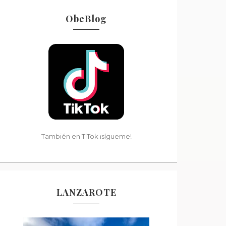
ObeBlog
También en TiTok ¡sígueme!
LANZAROTE