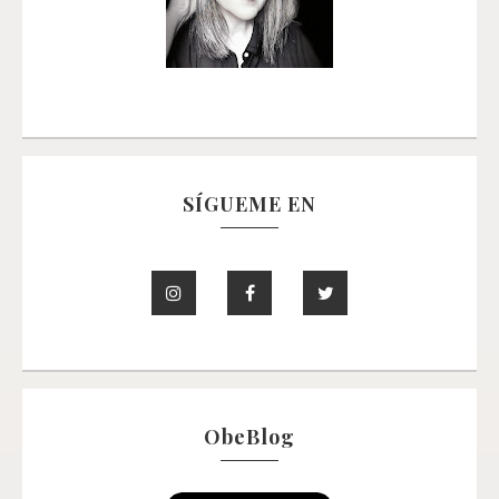
SÍGUEME EN
ObeBlog