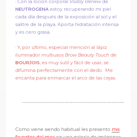
·
Con la loción corporal
Visibly Renew
de
NEUTROGENA
estoy recuperando mi piel
cada día después de la exposición al sol y el
salitre de la playa. Aporta hidratación intensa
y es cero grasa.
·
Y, por último, especial mención al lápiz
iluminador multiusos
Brow Beauty Touch
de
BOURJOIS
, es muy sutil y fácil de usar, se
difumina perfectamente con el dedo. Me
encanta para enmarcar el arco de las cejas.
Como viene siendo habitual les presento
mis
favoritos del mes
en una galería de imágenes