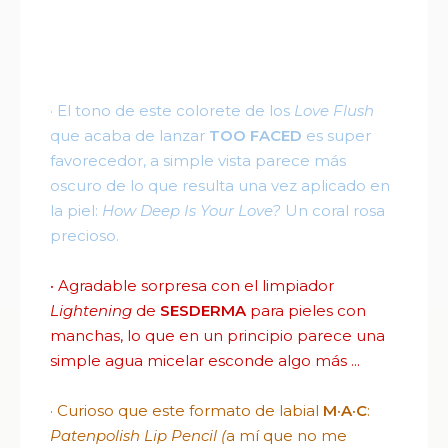
·
El t
ono de este colorete de los
Love Flush
que acaba de lanzar
TOO FACED
es super
favorecedor, a simple vista parece más
oscuro de lo que resulta una vez aplicado en
la piel:
How Deep Is Your Love?
Un coral rosa
precioso.
·
Agradable sorpresa con el limpiador
Lightening
de
SESDERMA
para pieles con
manchas, lo que en un principio parece una
simple agua micelar esconde algo más ...
·
Curioso que e
ste formato de labial
M·A·C
:
Patenpolish Lip Pencil (
a mí que no me