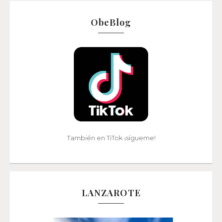
ObeBlog
También en TiTok ¡sígueme!
LANZAROTE