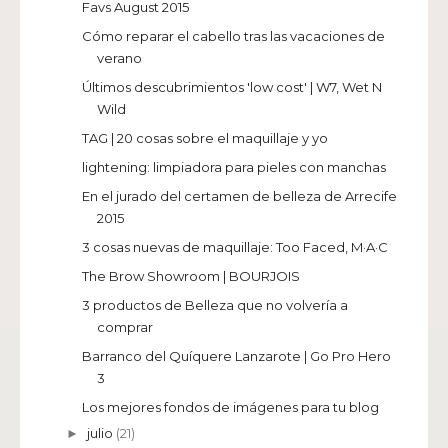
Favs August 2015
Cómo reparar el cabello tras las vacaciones de
verano
Últimos descubrimientos 'low cost' | W7, Wet N
Wild
TAG | 20 cosas sobre el maquillaje y yo
lightening: limpiadora para pieles con manchas
En el jurado del certamen de belleza de Arrecife
2015
3 cosas nuevas de maquillaje: Too Faced, M·A·C
The Brow Showroom | BOURJOIS
3 productos de Belleza que no volvería a
comprar
Barranco del Quíquere Lanzarote | Go Pro Hero
3
Los mejores fondos de imágenes para tu blog
julio
(21)
►