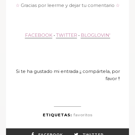
☆
Gracias por leerme y dejar tu comentario
☆
FACEBOOK
•
TWITTER
•
BLOGLOVIN'
Si te ha gustado mi entrada ¡¡ compártela, por
favor !!
ETIQUETAS:
favoritos
FACEBOOK
TWITTER