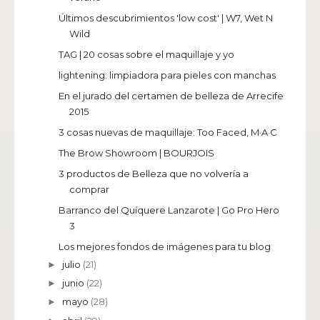
Últimos descubrimientos 'low cost' | W7, Wet N
Wild
TAG | 20 cosas sobre el maquillaje y yo
lightening: limpiadora para pieles con manchas
En el jurado del certamen de belleza de Arrecife
2015
3 cosas nuevas de maquillaje: Too Faced, M·A·C
The Brow Showroom | BOURJOIS
3 productos de Belleza que no volvería a
comprar
Barranco del Quíquere Lanzarote | Go Pro Hero
3
Los mejores fondos de imágenes para tu blog
julio
(21)
►
junio
(22)
►
mayo
(28)
►