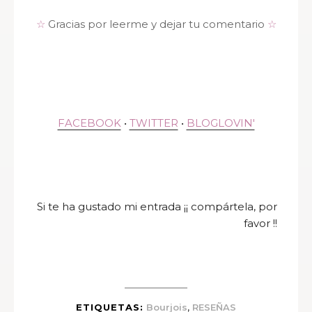
☆
Gracias por leerme y dejar tu comentario
☆
FACEBOOK
•
TWITTER
•
BLOGLOVIN'
Si te ha gustado mi entrada ¡¡ compártela, por
favor !!
,
ETIQUETAS:
Bourjois
RESEÑAS