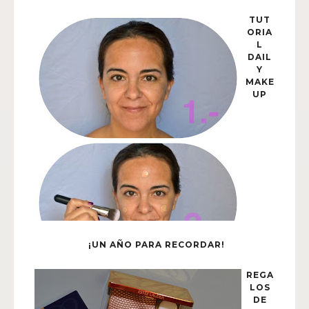
TUT
ORIA
L
DAIL
Y
MAKE
UP
¡UN AÑO PARA RECORDAR!
REGA
LOS
DE