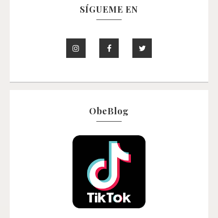
SÍGUEME EN
ObeBlog