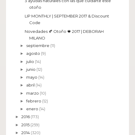
3 ayudas naturales con las que cuidarte este
otoño
LIP MONTHLY | SEPTEMBER 2017 & Discount
Code
Novedades 🍂 Otoño 🍁 2017 | DEBORAH
MILANO
septiembre
(11)
►
agosto
(9)
►
julio
(14)
►
junio
(12)
►
mayo
(14)
►
abril
(14)
►
marzo
(10)
►
febrero
(12)
►
enero
(14)
►
2016
(173)
►
2015
(259)
►
2014
(320)
►