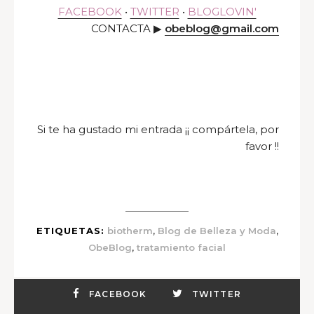
FACEBOOK
•
TWITTER
•
BLOGLOVIN'
CONTACTA ▶
obeblog@gmail.com
Si te ha gustado mi entrada ¡¡ compártela, por
favor !!
,
,
ETIQUETAS:
biotherm
Blog de Belleza y Moda
,
ObeBlog
tratamiento facial
FACEBOOK
TWITTER