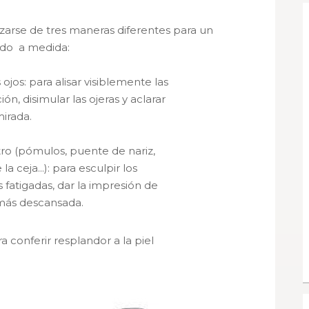
izarse de tres maneras diferentes para un
ado a medida:
 ojos
: para alisar visiblemente las
ión, disimular las ojeras y aclarar
mirada.
r
o (pómulos, puente de nariz,
la ceja...): para esculpir los
es fatigadas, dar la impresión de
más descansada.
ra conferir resplandor a la piel