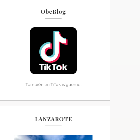
ObeBlog
También en TiTok ¡sígueme!
LANZAROTE