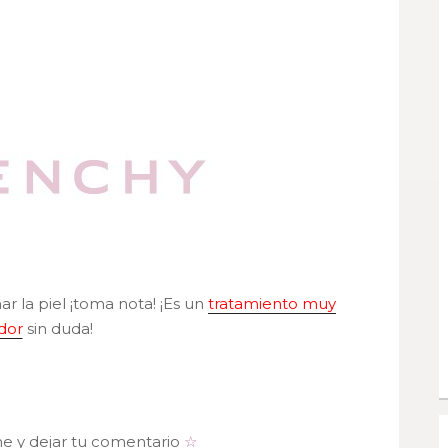
nar la piel ¡toma nota! ¡Es un
tratamiento muy
dor
sin duda!
me y dejar tu comentario
☆