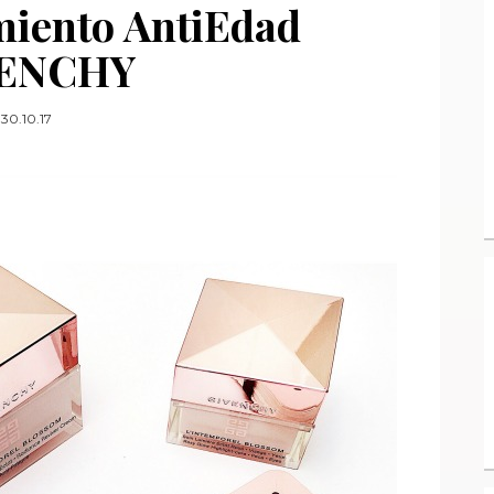
iento AntiEdad
ENCHY
30.10.17