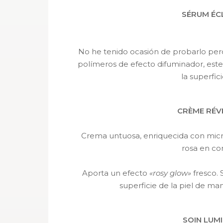
SÉRUM ÉC
No he tenido ocasión de probarlo pe
polímeros de efecto difuminador, este
la superfic
CRÈME RÉV
Crema untuosa, enriquecida con micr
rosa en con
Aporta un efecto
«rosy glow»
fresco. 
superficie de la piel de man
SOIN LUM