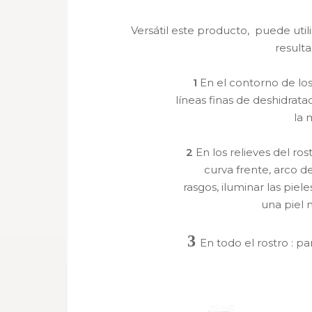
Versátil este producto, puede util
result
1
En el contorno de los
líneas finas de deshidratac
la 
2
En los relieves del rost
curva frente, arco de 
rasgos, iluminar las piel
una piel 
3
En todo el rostro
: pa