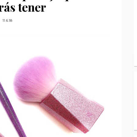
rás tener
11.6.18