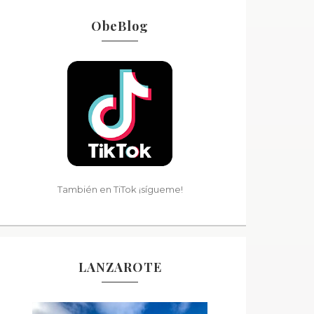
ObeBlog
También en TiTok ¡sígueme!
LANZAROTE