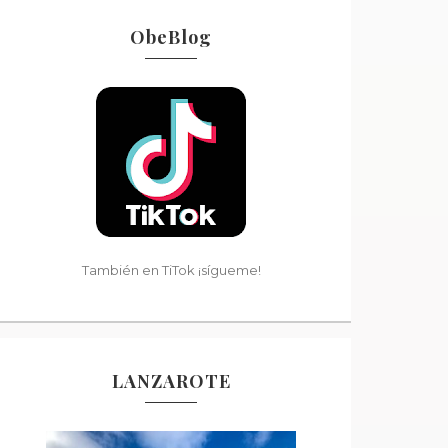
ObeBlog
También en TiTok ¡sígueme!
LANZAROTE