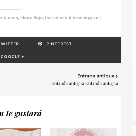
,
,
n Aucoin
Maquillaje
the celestial bronzing veil
TWITTER
PINTEREST
GOOGLE +
Entrada antigua
Entrada antigua Entrada antigua
 te gustará