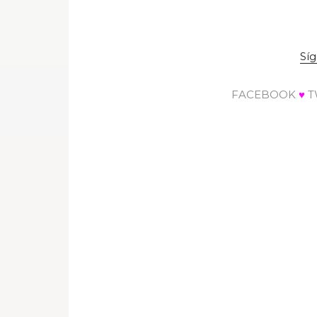
Sí
FACEBOOK
♥
T