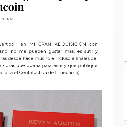
ucoin
20.4.12
convertido en MI GRAN ADQUISICIÓN con
año, no me pueden gustar más, es sutil y
anas desde hace mucho e incluso a finales del
 cosas que quería para este y que publiqué
 falta el C
entrifuchsia
de
Limecrime
)