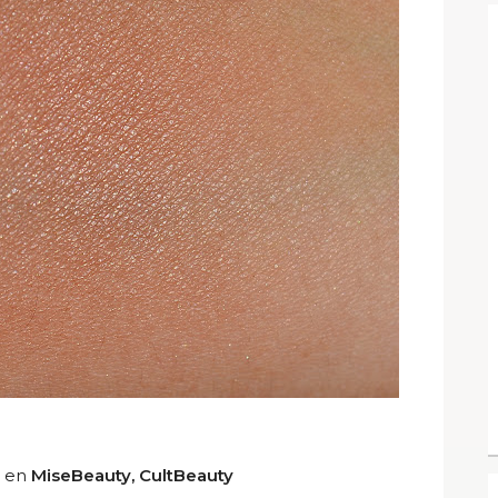
: en
MiseBeauty, CultBeauty