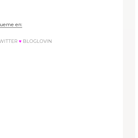
gueme en:
WITTER
♥
BLOGLOVIN