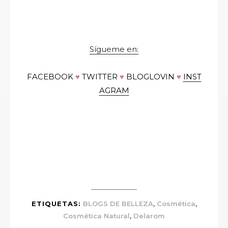
Sígueme en:
FACEBOOK
♥
TWITTER
♥
BLOGLOVIN
♥
INST
AGRAM
,
,
ETIQUETAS:
BLOGS DE BELLEZA
Cosmética
,
Cosmética Natural
Delarom