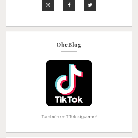
ObeBlog
También en TiTok ¡sígueme!