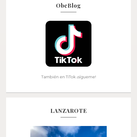
ObeBlog
También en TiTok ¡sígueme!
LANZAROTE