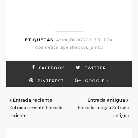
,
,
ETIQUETAS:
Astor
BLOGS DE BELLEZA
,
,
Cosmética
Eye shadow
jumbo
FACEBOOK
TWITTER
PINTEREST
GOOGLE +
Entrada reciente
Entrada antigua
Entrada reciente Entrada
Entrada antigua Entrada
reciente
antigua