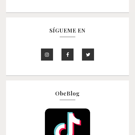
SÍGUEME EN
ObeBlog