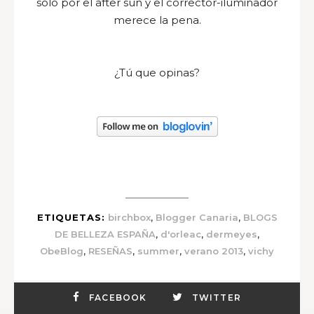
solo por el after sun y el corrector-iluminador
merece la pena.
¿Tú que opinas?
,
,
ETIQUETAS:
birchbox
Blogger Canaria
BLOGS
,
,
,
DE BELLEZA ESPAÑA
d'orleac
dermeyes
,
,
,
,
ObeBlog
RESEÑAS
summer
verano 2013
vichy
FACEBOOK
TWITTER