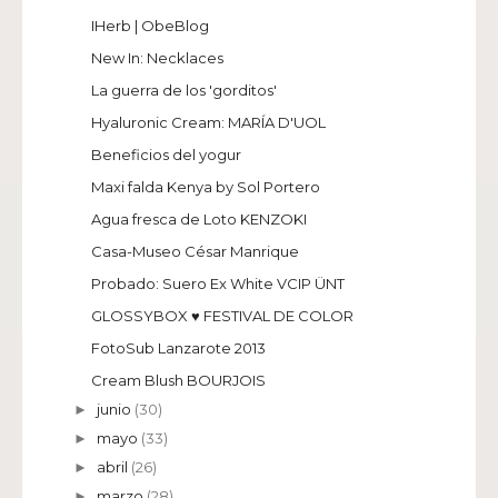
IHerb | ObeBlog
New In: Necklaces
La guerra de los 'gorditos'
Hyaluronic Cream: MARÍA D'UOL
Beneficios del yogur
Maxi falda Kenya by Sol Portero
Agua fresca de Loto KENZOKI
Casa-Museo César Manrique
Probado: Suero Ex White VCIP ÜNT
GLOSSYBOX ♥ FESTIVAL DE COLOR
FotoSub Lanzarote 2013
Cream Blush BOURJOIS
junio
(30)
►
mayo
(33)
►
abril
(26)
►
marzo
(28)
►