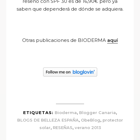
reseño con SPF 30 es de 16,90€ pero ya
saben que dependerá de dónde se adquiera.
Otras publicaciones de BIODERMA
aquí
,
,
ETIQUETAS:
Bioderma
Blogger Canaria
,
,
BLOGS DE BELLEZA ESPAÑA
ObeBlog
protector
,
,
solar
RESEÑAS
verano 2013