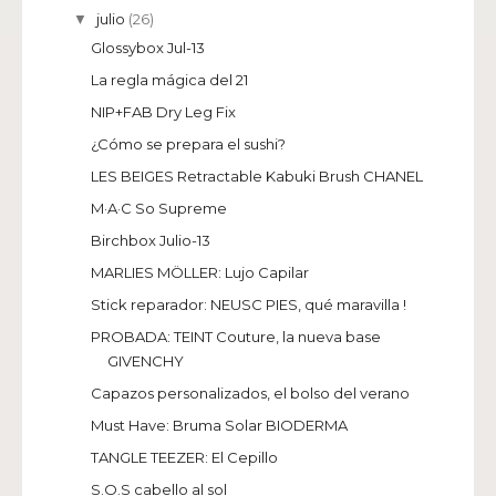
julio
(26)
▼
Glossybox Jul-13
La regla mágica del 21
NIP+FAB Dry Leg Fix
¿Cómo se prepara el sushi?
LES BEIGES Retractable Kabuki Brush CHANEL
M·A·C So Supreme
Birchbox Julio-13
MARLIES MÖLLER: Lujo Capilar
Stick reparador: NEUSC PIES, qué maravilla !
PROBADA: TEINT Couture, la nueva base
GIVENCHY
Capazos personalizados, el bolso del verano
Must Have: Bruma Solar BIODERMA
TANGLE TEEZER: El Cepillo
S.O.S cabello al sol