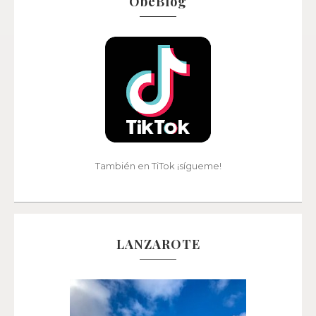
ObeBlog
También en TiTok ¡sígueme!
LANZAROTE