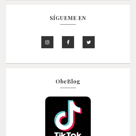
SÍGUEME EN
ObeBlog