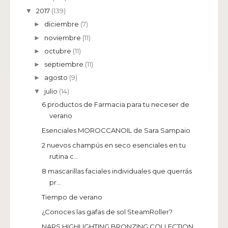
2017
(139)
▼
diciembre
(7)
►
noviembre
(11)
►
octubre
(11)
►
septiembre
(11)
►
agosto
(9)
►
julio
(14)
▼
6 productos de Farmacia para tu neceser de
verano
Esenciales MOROCCANOIL de Sara Sampaio
2 nuevos champús en seco esenciales en tu
rutina c...
8 mascarillas faciales individuales que querrás
pr...
Tiempo de verano
¿Conoces las gafas de sol SteamRoller?
NARS HIGHLIGHTING BRONZING COLLECTION