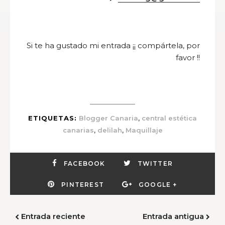
Si te ha gustado mi entrada ¡¡ compártela, por
favor !!
,
ETIQUETAS:
Blogger Canaria
central estética
,
,
canarias
delilah
Maquillaje
FACEBOOK
TWITTER
PINTEREST
GOOGLE +
Entrada reciente
Entrada antigua