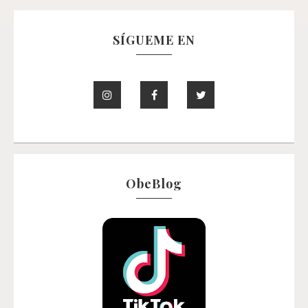
SÍGUEME EN
ObeBlog