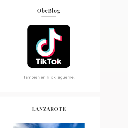
ObeBlog
También en TiTok ¡sígueme!
LANZAROTE