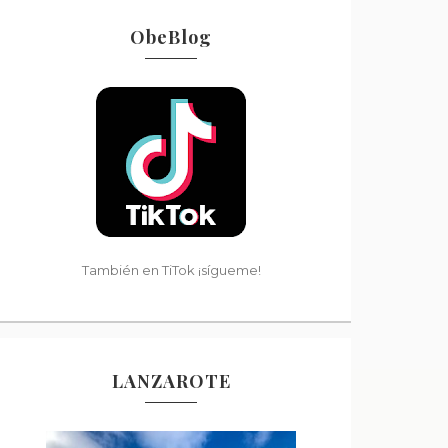
ObeBlog
También en TiTok ¡sígueme!
LANZAROTE