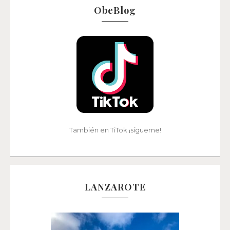
ObeBlog
También en TiTok ¡sígueme!
LANZAROTE