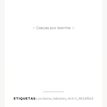
☆
Gracias por leerme
☆
,
,
,
ETIQUETAS:
jordana
labiales
M·A·C
RESEÑAS