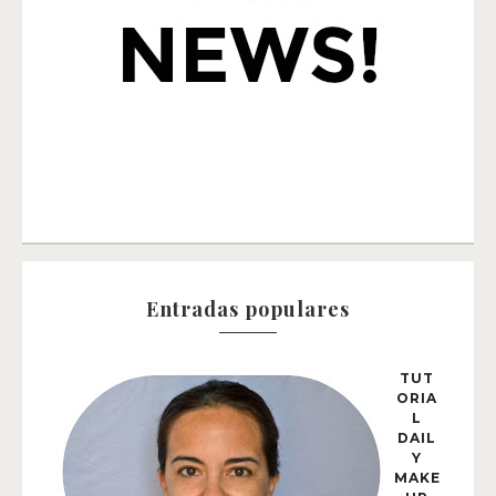
Entradas populares
TUT
ORIA
L
DAIL
Y
MAKE