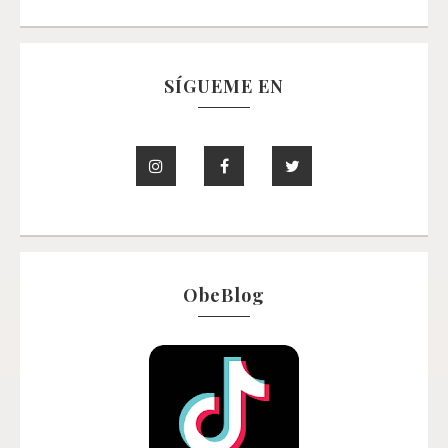
SÍGUEME EN
ObeBlog