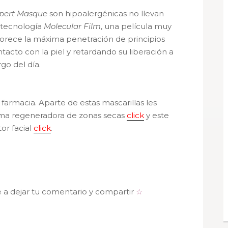
pert Masque
son hipoalergénicas no llevan
a tecnología
Molecular Film
, una película muy
favorece la máxima penetración de principios
acto con la piel y retardando su liberación a
rgo del día.
farmacia. Aparte de estas mascarillas les
ma regeneradora de zonas secas
click
y este
or facial
click
.
e a dejar tu comentario y compartir
☆