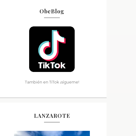
ObeBlog
También en TiTok ¡sígueme!
LANZAROTE